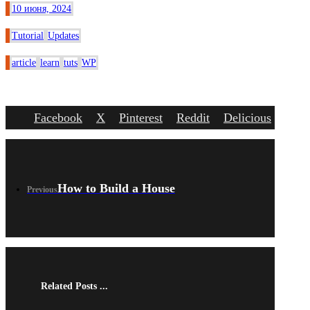
10 июня, 2024
Tutorial
Updates
article
learn
tuts
WP
Facebook
X
Pinterest
Reddit
Delicious
Link
How to Build a House
Previous
Related Posts ...