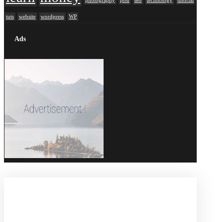
photography
post
seo
technology
tutorial
tuts
website
wordpress
WP
Ads