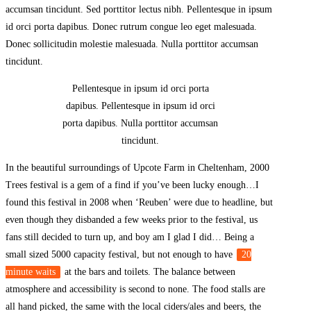
accumsan tincidunt. Sed porttitor lectus nibh. Pellentesque in ipsum
id orci porta dapibus. Donec rutrum congue leo eget malesuada.
Donec sollicitudin molestie malesuada. Nulla porttitor accumsan
tincidunt.
Pellentesque in ipsum id orci porta
dapibus. Pellentesque in ipsum id orci
porta dapibus. Nulla porttitor accumsan
tincidunt.
In the beautiful surroundings of Upcote Farm in Cheltenham, 2000
Trees festival is a gem of a find if you’ve been lucky enough…I
found this festival in 2008 when ‘Reuben’ were due to headline, but
even though they disbanded a few weeks prior to the festival, us
fans still decided to turn up, and boy am I glad I did… Being a
small sized 5000 capacity festival, but not enough to have
20
minute waits
at the bars and toilets. The balance between
atmosphere and accessibility is second to none. The food stalls are
all hand picked, the same with the local ciders/ales and beers, the