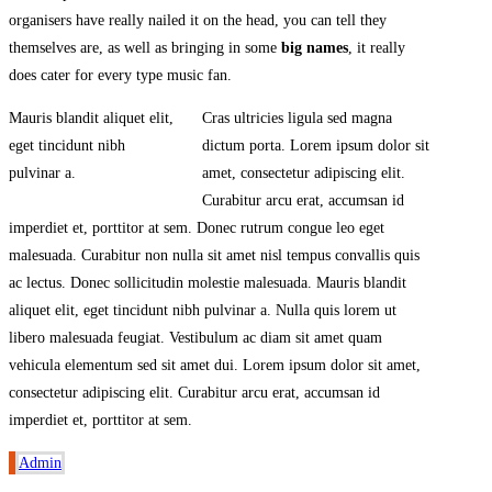
organisers have really nailed it on the head, you can tell they
themselves are, as well as bringing in some
big names
, it really
does cater for every type music fan.
Mauris blandit aliquet elit,
Cras ultricies ligula sed magna
eget tincidunt nibh
dictum porta. Lorem ipsum dolor sit
pulvinar a.
amet, consectetur adipiscing elit.
Curabitur arcu erat, accumsan id
imperdiet et, porttitor at sem. Donec rutrum congue leo eget
malesuada. Curabitur non nulla sit amet nisl tempus convallis quis
ac lectus. Donec sollicitudin molestie malesuada. Mauris blandit
aliquet elit, eget tincidunt nibh pulvinar a. Nulla quis lorem ut
libero malesuada feugiat. Vestibulum ac diam sit amet quam
vehicula elementum sed sit amet dui. Lorem ipsum dolor sit amet,
consectetur adipiscing elit. Curabitur arcu erat, accumsan id
imperdiet et, porttitor at sem.
Admin