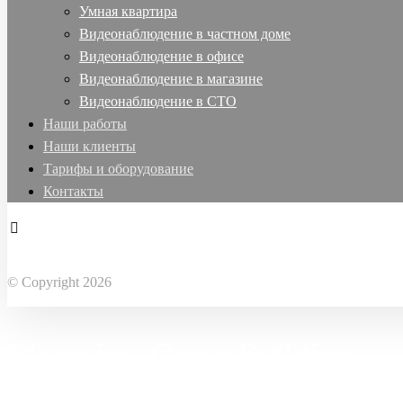
Умная квартира
Видеонаблюдение в частном доме
Видеонаблюдение в офисе
Видеонаблюдение в магазине
Видеонаблюдение в СТО
Наши работы
Наши клиенты
Тарифы и оборудование
Контакты
Facebook
X Twitter
Linkedin
Instagram
© Copyright 2026
Riverview Green Building