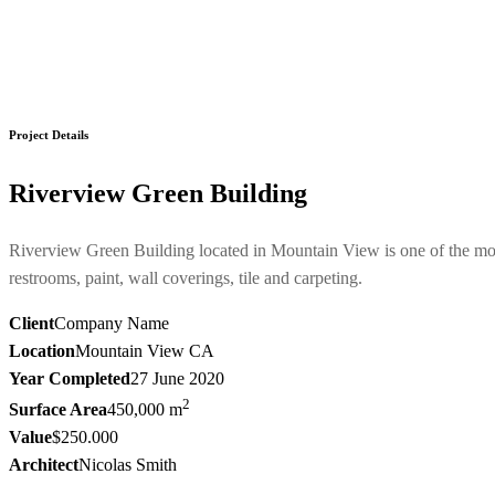
Home
Projects
Building
Riverview Green Building
Project Details
Riverview Green Building
Riverview Green Building located in Mountain View is one of the mos
restrooms, paint, wall coverings, tile and carpeting.
Client
Company Name
Location
Mountain View CA
Year Completed
27 June 2020
2
Surface Area
450,000 m
Value
$250.000
Architect
Nicolas Smith